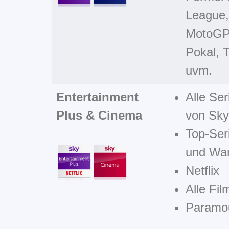
League
MotoGP
Pokal, T
uvm.
Entertainment
Alle Se
Plus & Cinema
von Sky
Top-Ser
und Wa
Netflix
Alle Fi
Paramo