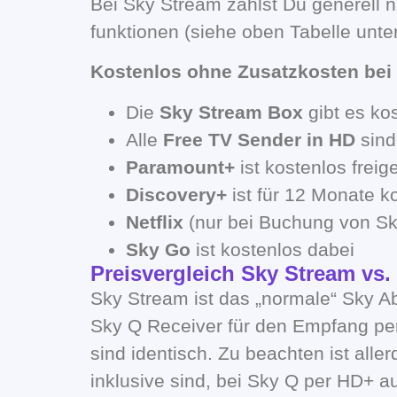
Bei Sky Stream zahlst Du generell 
funktionen (siehe oben Tabelle unter
Kostenlos ohne Zusatzkosten bei
Die
Sky Stream Box
gibt es ko
Alle
Free TV Sender in HD
sind
Paramount+
ist kostenlos frei
Discovery+
ist für 12 Monate k
Netflix
(nur bei Buchung von S
Sky Go
ist kostenlos dabei
Preisvergleich Sky Stream vs.
Sky Stream ist das „normale“ Sky A
Sky Q Receiver für den Empfang per
sind identisch. Zu beachten ist all
inklusive sind, bei Sky Q per HD+ a