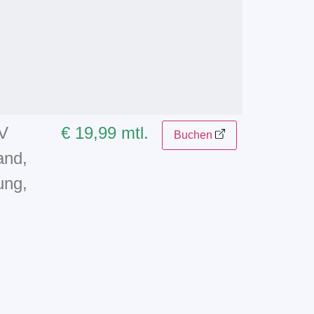
TV
€ 19,99 mtl.
Buchen
and,
ung,