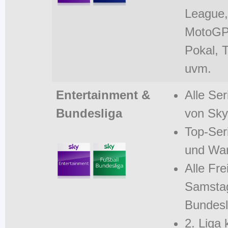
League
MotoGP
Pokal, T
uvm.
Entertainment &
Alle Se
Bundesliga
von Sky
Top-Ser
und Wa
Alle Fre
Samstag
Bundesl
2. Liga 