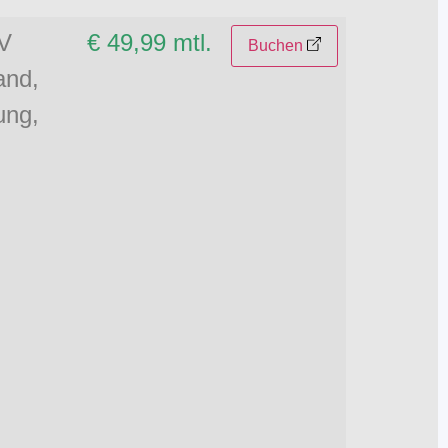
TV
€ 49,99 mtl.
Buchen
and,
ung,