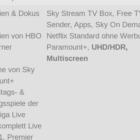
rien & Dokus
Sky Stream TV Box, Free 
Sender, Apps, Sky On Dem
ien von HBO
Netflix Standard ohne Werb
rner
Paramount+,
UHD/HDR,
Multiscreen
lme von Sky
unt+
itags- &
sspiele der
iga Live
komplett Live
1, Premier