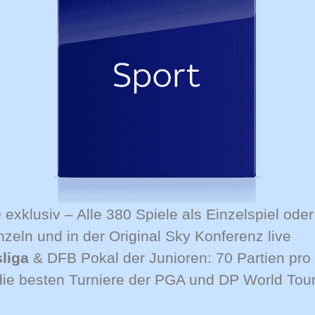
e
exklusiv – Alle 380 Spiele als Einzelspiel ode
nzeln und in der Original Sky Konferenz live
liga
& DFB Pokal der Junioren: 70 Partien pro 
, die besten Turniere der PGA und DP World Tou