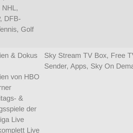
, NHL,
, DFB-
ennis, Golf
rien & Dokus
Sky Stream TV Box, Free 
Sender, Apps, Sky On Dem
ien von HBO
rner
itags- &
sspiele der
iga Live
komplett Live