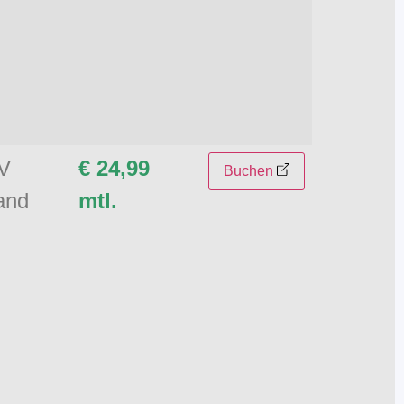
TV
€ 24,99
Buchen
and
mtl.