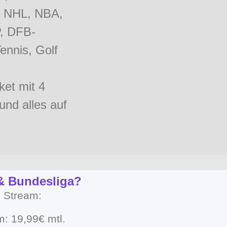
, NHL, NBA,
, DFB-
ennis, Golf
ket mit 4
und alles auf
 & Bundesliga?
y Stream:
m: 19,99€ mtl.